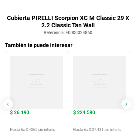
Cubierta PIRELLI Scorpion XC M Classic 29 X
2.2 Classic Tan Wall
Referencia
:
E0000024860
También te puede interesar
$
26
.
190
$
224
.
590
Hasta
6
x
$
4365
sin interés
Hasta
6
x
$
37
.
431
sin interés