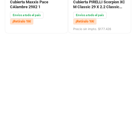
Cubierta Maxxis Pace
Cubierta PIRELLI Scorpion XC
CAlambre 29X2 1
M Classic 29 X 2.2 Classic
Tan Wall
Envíos a todo el país
Envíos a todo el país
¡Retíralo YA!
¡Retíralo YA!
Precio sin impto. $
177.426