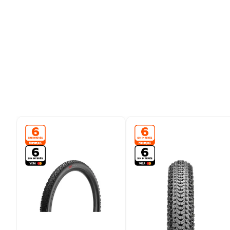
9
.
colchon
10
.
placard