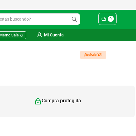
ás buscando?
0
Mi Cuenta
vierno Sale ☃️
¡Retíralo YA!
Compra protegida