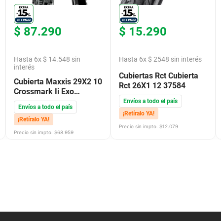
$
87
.
290
$
15
.
290
Hasta
6
x
$
14
.
548
sin
Hasta
6
x
$
2548
sin interés
interés
Cubiertas Rct Cubierta
Cubierta Maxxis 29X2 10
Rct 26X1 12 37584
Crossmark Ii Exo
Tubeless Ne
Envíos a todo el país
Envíos a todo el país
¡Retíralo YA!
¡Retíralo YA!
Precio sin impto. $
12.079
Precio sin impto. $
68.959