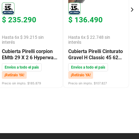
$
235
.
290
$
136
.
490
$
Hasta
6
x
$
39
.
215
sin
Hasta
6
x
$
22
.
748
sin
H
interés
interés
in
Cubierta Pirelli corpion
Cubierta Pirelli Cinturato
Cu
EMtb 29 X 2 6 Hyperwall
Gravel H Classic 45 622
Xc
Black
Classic TanWall
2 
Envíos a todo el país
Envíos a todo el país
E
¡Retíralo YA!
¡Retíralo YA!
¡
Precio sin impto. $
185.879
Precio sin impto. $
107.827
Pre