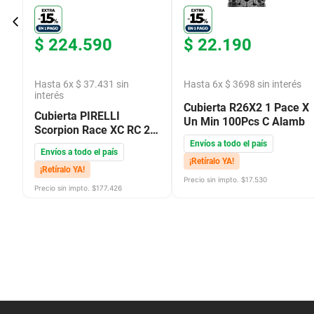
$
224
.
590
$
22
.
190
s
Hasta
6
x
$
37
.
431
sin
Hasta
6
x
$
3698
sin interés
interés
Cubierta R26X2 1 Pace X
Cubierta PIRELLI
0
Un Min 100Pcs C Alamb
Scorpion Race XC RC 29
X 2.4 Silver
Envíos a todo el país
Envíos a todo el país
¡Retíralo YA!
¡Retíralo YA!
Precio sin impto. $
17.530
Precio sin impto. $
177.426