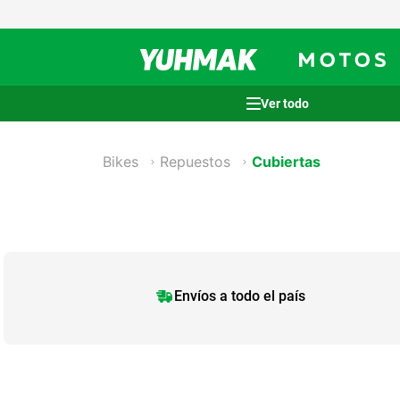
Yuhm
Términos más buscados
1
.
casco
Bikes
Repuestos
Cubiertas
2
.
cocina
3
.
honda wave
4
.
heladera
5
.
venzo
Envíos a todo el país
6
.
lavarropas
7
.
bicicleta
8
.
sommier