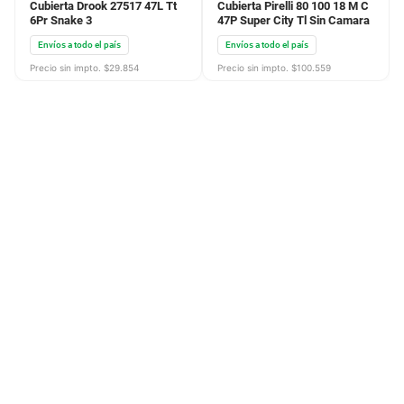
Cubierta Drook 27517 47L Tt
Cubierta Pirelli 80 100 18 M C
6Pr Snake 3
47P Super City Tl Sin Camara
Envíos a todo el país
Envíos a todo el país
Precio sin impto. $
29.854
Precio sin impto. $
100.559