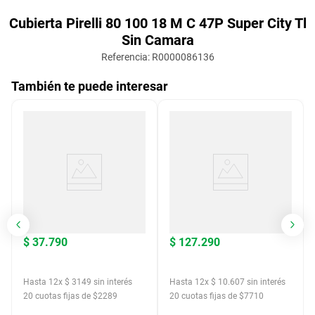
Cubierta Pirelli 80 100 18 M C 47P Super City Tl
Sin Camara
Referencia
:
R0000086136
También te puede interesar
$
37
.
790
$
127
.
290
Hasta
12
x
$
3149
sin interés
Hasta
12
x
$
10
.
607
sin interés
20
cuotas fijas de $
2289
20
cuotas fijas de $
7710