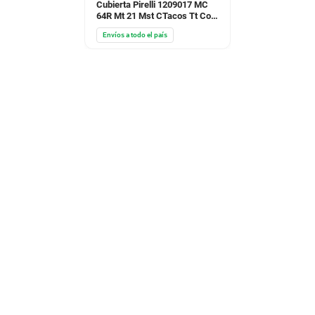
Cubierta Pirelli 1209017 MC
64R Mt 21 Mst CTacos Tt Con
Camara
Envíos a todo el país