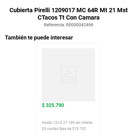
Cubierta Pirelli 1209017 MC 64R Mt 21 Mst
CTacos Tt Con Camara
Referencia
:
R0000042498
También te puede interesar
$
325
.
790
Hasta
12
x
$
27
.
149
sin interés
20
cuotas fijas de $
19.732