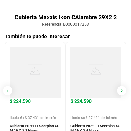
Cubierta Maxxis Ikon CAlambre 29X2 2
Referencia
:
E0000017258
También te puede interesar
$
224
.
590
$
224
.
590
Hasta
6
x
$
37
.
431
sin interés
Hasta
6
x
$
37
.
431
sin interés
Cubierta PIRELLI Scorpion XC
Cubierta PIRELLI Scorpion XC
M 29 X 2.2 Negro
M 29 X 2.4 Negro