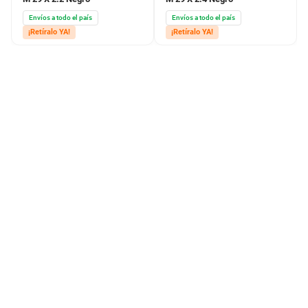
Envíos a todo el país
Envíos a todo el país
¡Retíralo YA!
¡Retíralo YA!