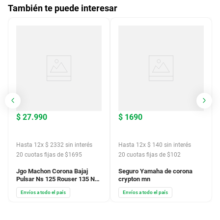
También te puede interesar
$
27
.
990
$
1690
Hasta
12
x
$
2332
sin interés
Hasta
12
x
$
140
sin interés
20
cuotas fijas de $
1695
20
cuotas fijas de $
102
Jgo Machon Corona Bajaj
Seguro Yamaha de corona
Pulsar Ns 125 Rouser 135 Ns
crypton mn
160 180
Envíos a todo el país
Envíos a todo el país