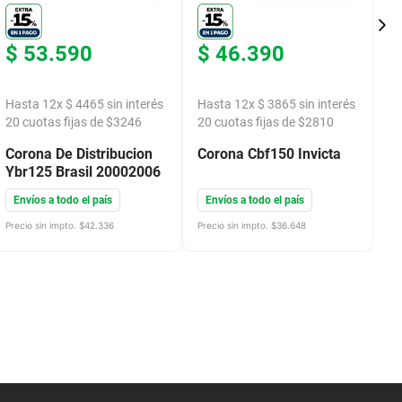
$
53
.
590
$
46
.
390
$
Hasta
12
x
$
4465
sin interés
Hasta
12
x
$
3865
sin interés
H
20
cuotas fijas de $
3246
20
cuotas fijas de $
2810
2
Corona De Distribucion
Corona Cbf150 Invicta
C
Ybr125 Brasil 20002006
Y
2
Envíos a todo el país
Envíos a todo el país
E
2
Precio sin impto. $
42.336
Precio sin impto. $
36.648
Pre