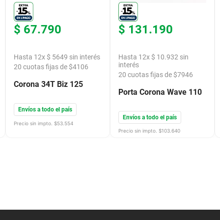
$
67
.
790
$
131
.
190
Hasta
12
x
$
5649
sin interés
Hasta
12
x
$
10
.
932
sin
interés
20
cuotas fijas de $
4106
20
cuotas fijas de $
7946
Corona 34T Biz 125
Porta Corona Wave 110
Envíos a todo el país
Envíos a todo el país
Precio sin impto. $
53.554
Precio sin impto. $
103.640