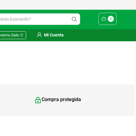
Yuhmak | Envío gratis en SM
ás buscando?
0
Mi Cuenta
vierno Sale ☃️
Compra protegida