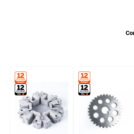
9
.
bicicleta
10
.
placard
Co