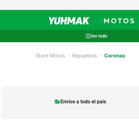
Términos más buscados
Store Motos
Repuestos
Coronas
1
.
casco
2
.
cocina
3
.
honda wave
4
.
heladera
5
.
venzo
Envíos a todo el país
6
.
lavarropas
7
.
sommier
8
.
colchon