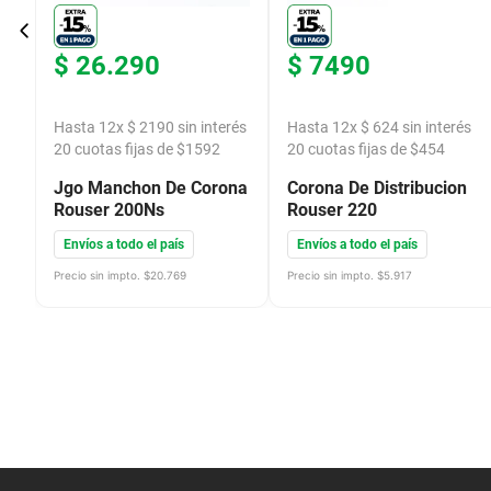
$
26
.
290
$
7490
és
Hasta
12
x
$
2190
sin interés
Hasta
12
x
$
624
sin interés
20
cuotas fijas de $
1592
20
cuotas fijas de $
454
n
Jgo Manchon De Corona
Corona De Distribucion
1T
Rouser 200Ns
Rouser 220
Envíos a todo el país
Envíos a todo el país
Precio sin impto. $
20.769
Precio sin impto. $
5.917