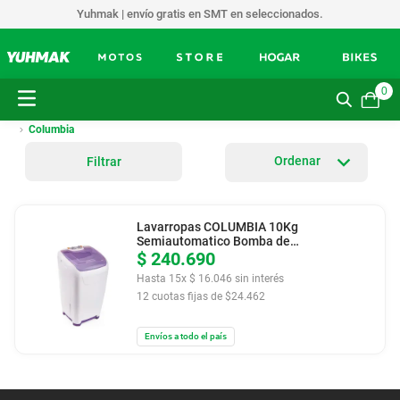
Yuhmak | envío gratis en SMT en seleccionados.
0
Columbia
Filtrar
Lavarropas COLUMBIA 10Kg
Semiautomatico Bomba de
$
Desagote LSC10001
240
.
690
Hasta
15
x
$
16
.
046
sin interés
12
cuotas fijas de $
24.462
Envíos a todo el país