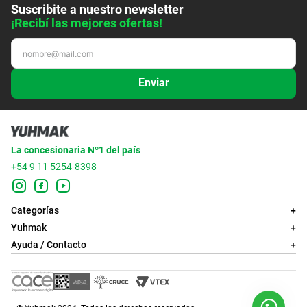
Suscribite a nuestro newsletter
¡Recibí las mejores ofertas!
Enviar
La concesionaria Nº1 del país
+54 9 11 5254-8398
Categorías
+
Yuhmak
+
Ayuda / Contacto
+