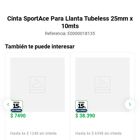
Cinta SportAce Para Llanta Tubeless 25mm x
10mts
Referencia
:
E0000018135
También te puede interesar
$
7490
$
38
.
390
Hasta
6
x
$
1248
sin interés
Hasta
6
x
$
6398
sin interés