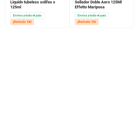
Liquido tubeless solifes x
Sellador Doble Aero 125Ml
125ml
Effetto Mariposa
Envíos a todo el país
Envíos a todo el país
¡Retíralo YA!
¡Retíralo YA!