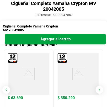
Cigüeñal Completo Yamaha Crypton MV
20042005
Referencia
:
R0000047867
Cigüeñal Completo Yamaha Crypton
MV 20042005
Agregar al carrito
También te puede interesar
$
63
.
690
$
350
.
290