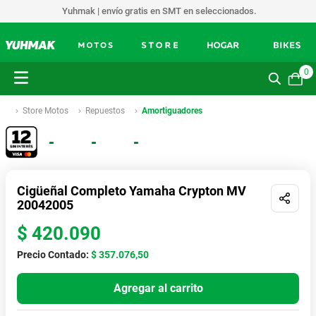
Yuhmak | envío gratis en SMT en seleccionados.
0
Store Motos
Repuestos
Amortiguadores
Cigüeñal Completo Yamaha Crypton MV
20042005
$
420
.
090
Precio Contado:
$ 357.076,50
Agregar al carrito