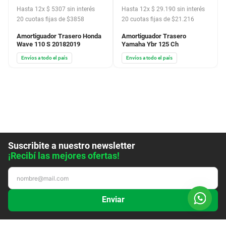
Hasta
12
x
$
5307
sin interés
Hasta
12
x
$
29
.
190
sin interés
20
cuotas fijas de $
3858
20
cuotas fijas de $
21.216
Amortiguador Trasero Honda
Amortiguador Trasero
Wave 110 S 20182019
Yamaha Ybr 125 Ch
Envíos a todo el país
Envíos a todo el país
Suscribite a nuestro newsletter
¡Recibí las mejores ofertas!
Enviar