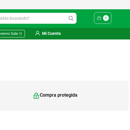
ás buscando?
0
Mi Cuenta
vierno Sale ☃️
Compra protegida