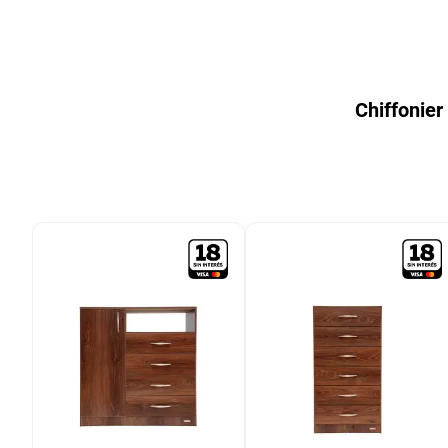
9
.
bicicleta
10
.
placard
Chiffonie