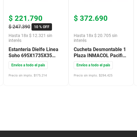
$
221
.
790
$
372
.
690
$
247
.
390
10 %
OFF
Hasta
18
x
$
12
.
321
sin
Hasta
18
x
$
20
.
705
sin
interés
interés
Estanteria Dielfe Linea
Cucheta Desmontable 1
Soho 695X1735X35
Plaza INMACOL Pacifico
Canyon Negro Ess070
Caoba 201
Envíos a todo el país
Envíos a todo el país
Precio sin impto. $
175.214
Precio sin impto. $
294.425