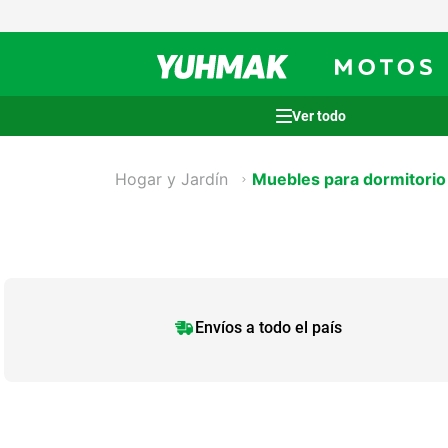
Términos más buscados
Hogar y Jardín
Muebles para dormitorio
1
.
casco
2
.
cocina
3
.
honda wave
4
.
heladera
5
.
venzo
Envíos a todo el país
6
.
lavarropas
7
.
sommier
8
.
colchon