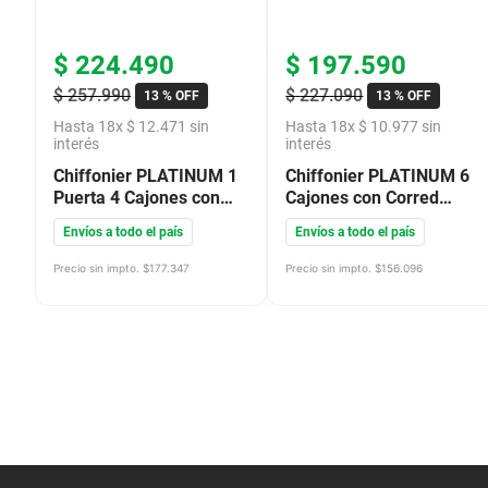
$
224
.
490
$
197
.
590
$
257
.
990
$
227
.
090
13 %
OFF
13 %
OFF
Hasta
18
x
$
12
.
471
sin
Hasta
18
x
$
10
.
977
sin
interés
interés
Chiffonier PLATINUM 1
Chiffonier PLATINUM 6
Puerta 4 Cajones con
Cajones con Corred
Corred Metal 3 Estantes
Metal Roble Antiguo
Envíos a todo el país
Envíos a todo el país
Roble Antiguo 92102
92002
Precio sin impto. $
177.347
Precio sin impto. $
156.096