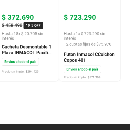
$
372
.
690
$
723
.
290
$
458
.
490
19 %
OFF
Hasta
18
x
$
20
.
705
sin
Hasta
1
x
$
723
.
290
sin
interés
interés
12
cuotas fijas de $
75.970
Cucheta Desmontable 1
Plaza INMACOL Pacifico
Futon Inmacol CColchon
Castaño 201
Copos 401
Envíos a todo el país
Envíos a todo el país
Precio sin impto. $
294.425
Precio sin impto. $
571.399