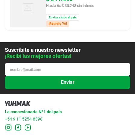
Hasta
6
x
$
35
.
248
sin interés
Envíos a todo el país
¡Retíralo YA!
Suscribite a nuestro newsletter
¡Recibí las mejores ofertas!
Enviar
La concesionaria Nº1 del país
+54 9 11 5254-8398