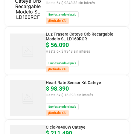
Hasta
6
x
$
9348
,
33
sin interés
Envíos a todo el país
¡Retíralo YA!
Luz Trasera Cateye Orb Recargable
Modelo SL LD160RCR
$
56
.
090
Hasta
6
x
$
9348
sin interés
Envíos a todo el país
¡Retíralo YA!
Heart Rate Sensor Kit Cateye
$
98
.
390
Hasta
6
x
$
16
.
398
sin interés
Envíos a todo el país
¡Retíralo YA!
CicloPa400W Cateye
$
211
.
490