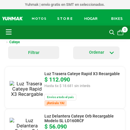
Yuhmak | envío gratis en SMT en seleccionados.
0
Cateye
Filtrar
Luz Trasera Cateye Rapid X3 Recargable
$
112
.
090
Hasta
6
x
$
18
.
681
sin interés
Envíos a todo el país
¡Retíralo YA!
Luz Delantera Cateye Orb Recargable
Modelo SL LD160RCF
$
56
.
090