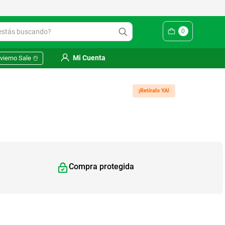
Yuhmak | Envío gratis en SM
ás buscando?
0
Mi Cuenta
vierno Sale ☃️
¡Retíralo YA!
Compra protegida