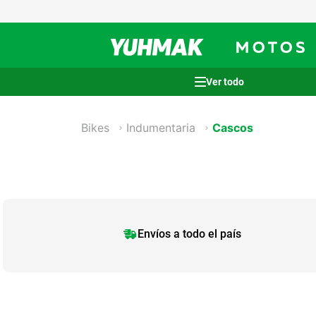
Términos más buscados
1
.
casco
Bikes
Indumentaria
Cascos
2
.
cocina
3
.
honda wave
4
.
heladera
5
.
venzo
Envíos a todo el país
6
.
lavarropas
7
.
sommier
8
.
colchon