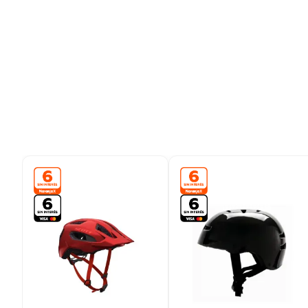
9
.
bicicleta
10
.
placard