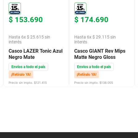
$
153
.
690
$
174
.
690
Hasta
6
x
$
25
.
615
sin
Hasta
6
x
$
29
.
115
sin
interés
interés
Casco LAZER Tonic Azul
Casco GIANT Rev Mips
Negro Mate
Matte Negro Gloss
Envíos a todo el país
Envíos a todo el país
¡Retíralo YA!
¡Retíralo YA!
Precio sin impto. $
121.415
Precio sin impto. $
138.005