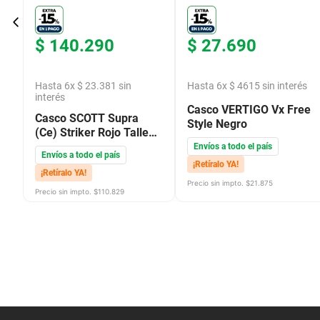
$
140
.
290
$
27
.
690
Hasta
6
x
$
23
.
381
sin
Hasta
6
x
$
4615
sin interés
interés
Casco VERTIGO Vx Free
jo
Casco SCOTT Supra
Style Negro
(Ce) Striker Rojo Talle
Unico
Envíos a todo el país
Envíos a todo el país
¡Retíralo YA!
¡Retíralo YA!
Precio sin impto. $
21.875
Precio sin impto. $
110.829