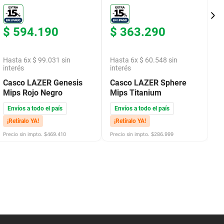
$
594
.
190
$
363
.
290
$
Hasta
6
x
$
99
.
031
sin
Hasta
6
x
$
60
.
548
sin
H
interés
interés
in
Casco LAZER Genesis
Casco LAZER Sphere
C
Mips Rojo Negro
Mips Titanium
M
Envíos a todo el país
Envíos a todo el país
E
¡Retíralo YA!
¡Retíralo YA!
¡
Precio sin impto. $
469.410
Precio sin impto. $
286.999
Pre