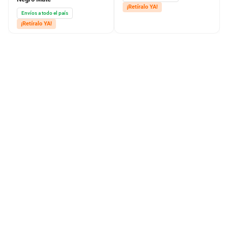
¡Retíralo YA!
Envíos a todo el país
¡Retíralo YA!