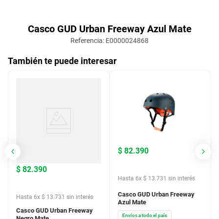
Casco GUD Urban Freeway Azul Mate
Referencia
:
E0000024868
También te puede interesar
$
82
.
390
$
82
.
390
Hasta
6
x
$
13
.
731
sin interés
Casco GUD Urban Freeway
Hasta
6
x
$
13
.
731
sin interés
Azul Mate
Casco GUD Urban Freeway
Envíos a todo el país
Negro Mate