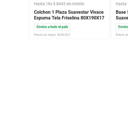
Hasta
18
x
$
8443
sin interés
Hasta
Colchon 1 Plaza Suavestar Vivace
Base 
Espuma Tela Friselina 80X190X17
Suave
Envíos a todo el país
Envíos
Precio sin impto. $
120.072
Precio si