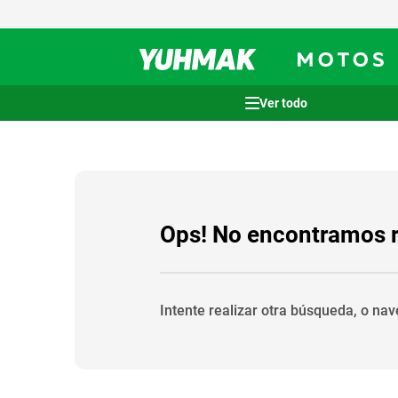
Términos más buscados
1
.
casco
2
.
cocina
3
.
honda wave
Ops! No encontramos 
4
.
heladera
5
.
venzo
Intente realizar otra búsqueda, o na
6
.
lavarropas
7
.
sommier
8
.
bicicleta