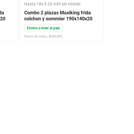
Hasta
18
x
$
20
.
649
sin interés
da
Combo 2 plazas Maxiking frida
x20
colchon y sommier 190x140x20
Envíos a todo el país
Precio sin impto. $
293.635