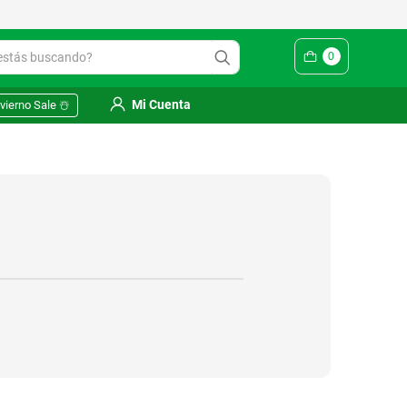
ás buscando?
0
Mi Cuenta
vierno Sale ☃️