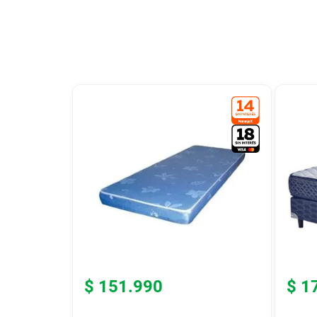
9
.
colchon
10
.
placard
$
151
.
990
$
1