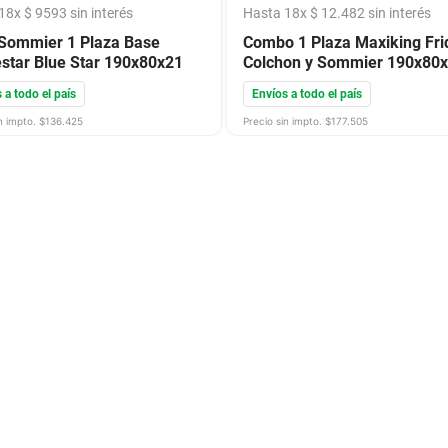
18
x
$
9593
sin interés
Hasta
18
x
$
12
.
482
sin interés
Sommier 1 Plaza Base
Combo 1 Plaza Maxiking Fri
star Blue Star 190x80x21
Colchon y Sommier 190x80
 a todo el país
Envíos a todo el país
n impto. $
136.425
Precio sin impto. $
177.505