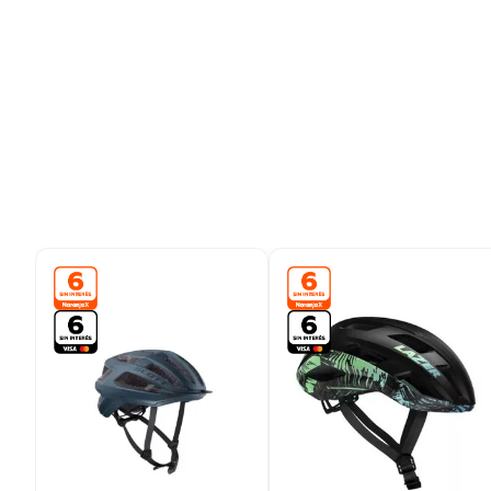
9
.
bicicleta
10
.
placard