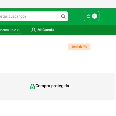
Yuhmak | Envío gratis en SM
ás buscando?
0
Mi Cuenta
vierno Sale ☃️
¡Retíralo YA!
Compra protegida