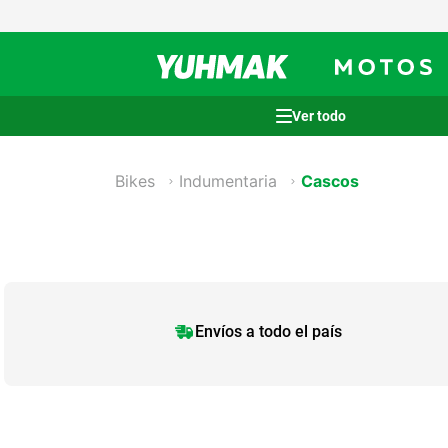
Términos más buscados
1
.
casco
Bikes
Indumentaria
Cascos
2
.
cocina
3
.
honda wave
4
.
heladera
5
.
venzo
Envíos a todo el país
6
.
lavarropas
7
.
sommier
8
.
colchon