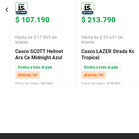
$
107
.
190
$
213
.
790
Hasta
6
x
$
17
.
865
sin
Hasta
6
x
$
35
.
631
sin
interés
interés
Casco SCOTT Helmet
Casco LAZER Strada Kc
Arx Ce Midnight Azul
Tropical
Envíos a todo el país
Envíos a todo el país
¡Retíralo YA!
¡Retíralo YA!
Precio sin impto. $
84.680
Precio sin impto. $
168.894