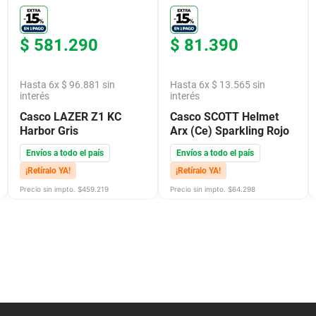
$
581
.
290
$
81
.
390
Hasta
6
x
$
96
.
881
sin
Hasta
6
x
$
13
.
565
sin
interés
interés
Casco LAZER Z1 KC
Casco SCOTT Helmet
Harbor Gris
Arx (Ce) Sparkling Rojo
Envíos a todo el país
Envíos a todo el país
¡Retíralo YA!
¡Retíralo YA!
Precio sin impto. $
459.219
Precio sin impto. $
64.298