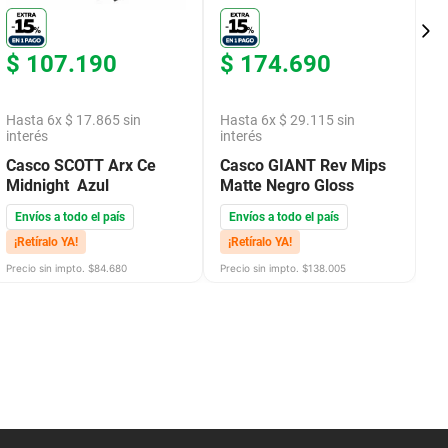
$
107
.
190
$
174
.
690
$
Hasta
6
x
$
17
.
865
sin
Hasta
6
x
$
29
.
115
sin
H
interés
interés
in
Casco SCOTT Arx Ce
Casco GIANT Rev Mips
C
Midnight Azul
Matte Negro Gloss
M
Envíos a todo el país
Envíos a todo el país
E
¡Retíralo YA!
¡Retíralo YA!
¡
Precio sin impto. $
84.680
Precio sin impto. $
138.005
Pre