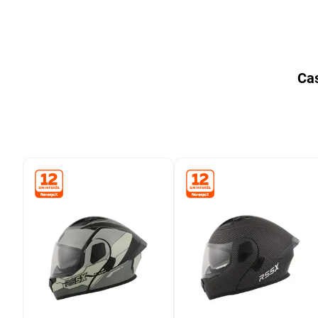
9
.
bicicleta
10
.
placard
Ca