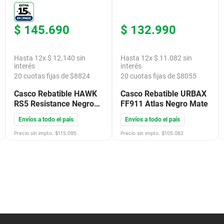
$
145
.
690
$
132
.
990
Hasta
12
x
$
12
.
140
sin
Hasta
12
x
$
11
.
082
sin
interés
interés
20
cuotas fijas de $
8824
20
cuotas fijas de $
8055
Casco Rebatible HAWK
Casco Rebatible URBAX
RS5 Resistance Negro
FF911 Atlas Negro Mate
Rojo Mate
Envíos a todo el país
Envíos a todo el país
Precio sin impto. $
115.095
Precio sin impto. $
105.062