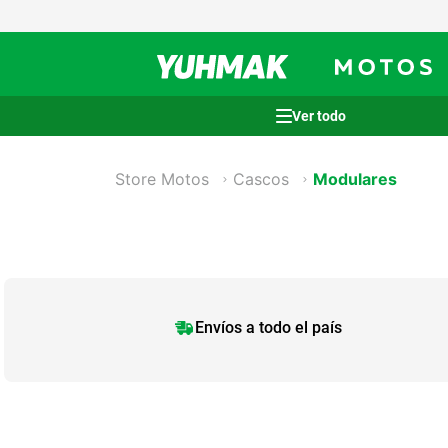
Términos más buscados
Store Motos
Cascos
Modulares
1
.
casco
2
.
cocina
3
.
honda wave
4
.
heladera
5
.
venzo
Envíos a todo el país
6
.
lavarropas
7
.
sommier
8
.
colchon