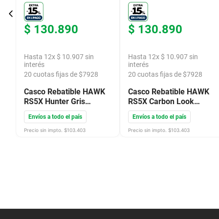
$
130
.
890
$
130
.
890
Hasta
12
x
$
10
.
907
sin
Hasta
12
x
$
10
.
907
sin
interés
interés
20
cuotas fijas de $
7928
20
cuotas fijas de $
7928
Casco Rebatible HAWK
Casco Rebatible HAWK
RS5X Hunter Gris
RS5X Carbon Look
Brillante
Negro Mate
Envíos a todo el país
Envíos a todo el país
Precio sin impto. $
103.403
Precio sin impto. $
103.403