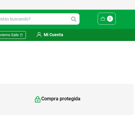
Yuhmak | Envío gratis en SM
ás buscando?
0
Mi Cuenta
vierno Sale ☃️
Compra protegida