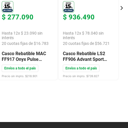
$
277
.
090
$
936
.
490
$
Hasta
12
x
$
23
.
090
sin
Hasta
12
x
$
78
.
040
sin
H
interés
interés
in
20
cuotas fijas de $
16.783
20
cuotas fijas de $
56.721
2
Casco Rebatible MAC
Casco Rebatible LS2
C
FF917 Onyx Pulse
FF906 Advant Sport
F
Plateado Negro
Negro Rojo Mate
N
Envíos a todo el país
Envíos a todo el país
E
Precio sin impto. $
218.901
Precio sin impto. $
739.827
Pre