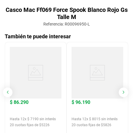
Casco Mac Ff069 Force Spook Blanco Rojo Gs
Talle M
Referencia
:
R00096950-L
También te puede interesar
$
86
.
290
$
96
.
190
Hasta
12
x
$
7190
sin interés
Hasta
12
x
$
8015
sin interés
20
cuotas fijas de $
5226
20
cuotas fijas de $
5826