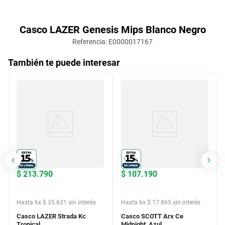
Casco LAZER Genesis Mips Blanco Negro
Referencia
:
E0000017167
También te puede interesar
$
213
.
790
$
107
.
190
Hasta
6
x
$
35
.
631
sin interés
Hasta
6
x
$
17
.
865
sin interés
Casco LAZER Strada Kc
Casco SCOTT Arx Ce
Tropical
Midnight Azul