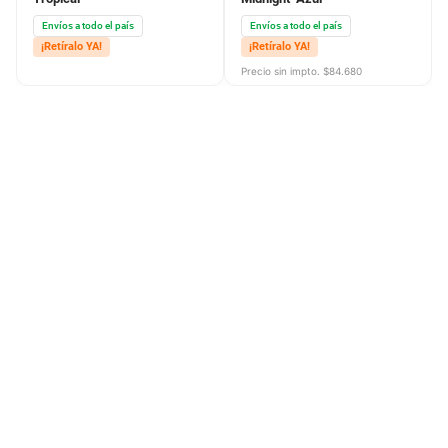
Envíos a todo el país
Envíos a todo el país
¡Retíralo YA!
¡Retíralo YA!
Precio sin impto. $
84.680