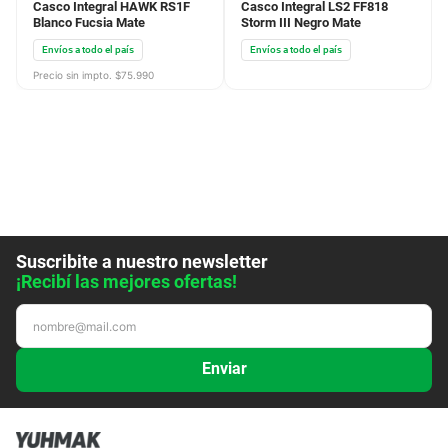
Casco Integral HAWK RS1F
Casco Integral LS2 FF818
Blanco Fucsia Mate
Storm III Negro Mate
Envíos a todo el país
Envíos a todo el país
Precio sin impto. $
75.990
Suscribite a nuestro newsletter
¡Recibí las mejores ofertas!
Enviar