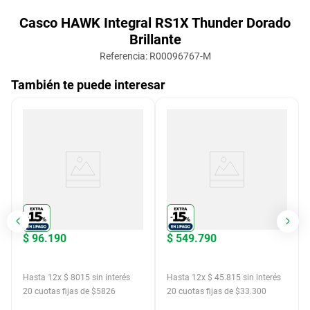
Casco HAWK Integral RS1X Thunder Dorado
Brillante
Referencia
:
R00096767-M
También te puede interesar
$
96
.
190
$
549
.
790
Hasta
12
x
$
8015
sin interés
Hasta
12
x
$
45
.
815
sin interés
20
cuotas fijas de $
5826
20
cuotas fijas de $
33.300