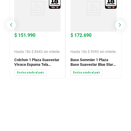
$
151
.
990
$
172
.
690
Hasta
18
x
$
8443
sin interés
Hasta
18
x
$
9593
sin interés
Colchon 1 Plaza Suavestar
Base Sommier 1 Plaza
Vivace Espuma Tela
Base Suavestar Blue Star
Friselina 80X190X17
190x80x21
Envíos a todo el país
Envíos a todo el país