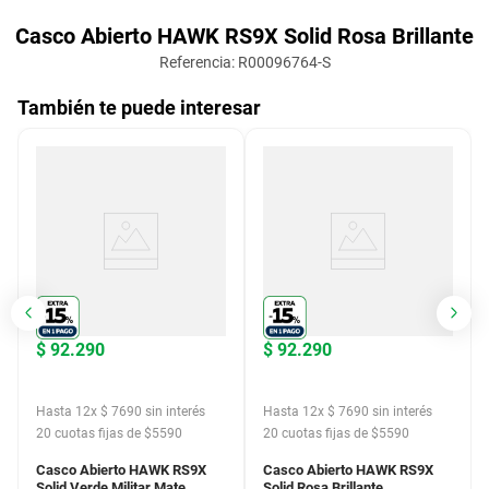
Casco Abierto HAWK RS9X Solid Rosa Brillante
Referencia
:
R00096764-S
También te puede interesar
$
92
.
290
$
92
.
290
Hasta
12
x
$
7690
sin interés
Hasta
12
x
$
7690
sin interés
20
cuotas fijas de $
5590
20
cuotas fijas de $
5590
Casco Abierto HAWK RS9X
Casco Abierto HAWK RS9X
Solid Verde Militar Mate
Solid Rosa Brillante