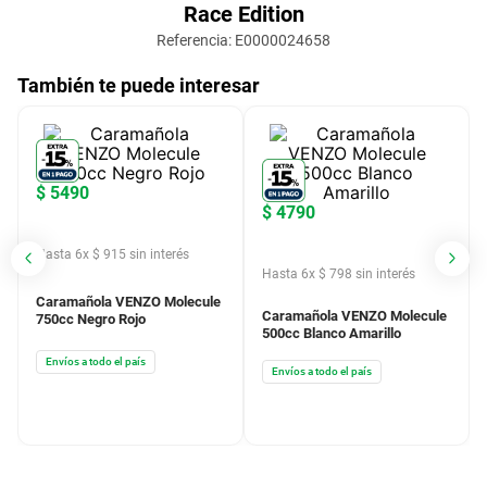
Race Edition
Referencia
:
E0000024658
También te puede interesar
$
5490
$
4790
Hasta
6
x
$
915
sin interés
Hasta
6
x
$
798
sin interés
Caramañola VENZO Molecule
Caramañola VENZO Molecule
750cc Negro Rojo
500cc Blanco Amarillo
Envíos a todo el país
Envíos a todo el país