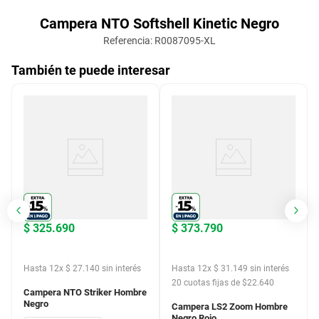
Campera NTO Softshell Kinetic Negro
Referencia
:
R0087095-XL
También te puede interesar
$
325
.
690
$
373
.
790
Hasta
12
x
$
27
.
140
sin interés
Hasta
12
x
$
31
.
149
sin interés
20
cuotas fijas de $
19.726
20
cuotas fijas de $
22.640
Campera NTO Striker Hombre
Campera LS2 Zoom Hombre
Negro
Negro Rojo