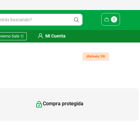
Yuhmak | Envío gratis en SM
ás buscando?
0
Mi Cuenta
vierno Sale ☃️
¡Retíralo YA!
Compra protegida