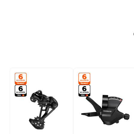
9
.
bicicleta
10
.
placard