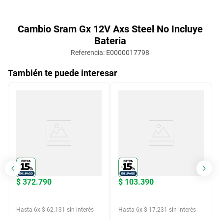
Cambio Sram Gx 12V Axs Steel No Incluye
Bateria
Referencia
:
E0000017798
También te puede interesar
$
372
.
790
$
103
.
390
Hasta
6
x
$
62
.
131
sin interés
Hasta
6
x
$
17
.
231
sin interés