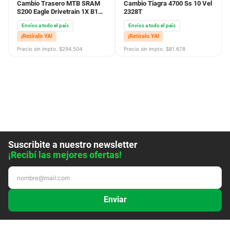
Cambio Trasero MTB SRAM
Cambio Tiagra 4700 Ss 10 Vel
S200 Eagle Drivetrain 1X B1
2328T
12V 52D
Envíos a todo el país
Envíos a todo el país
¡Retíralo YA!
¡Retíralo YA!
Precio sin impto. $
294.504
Precio sin impto. $
81.678
Suscribite a nuestro newsletter
¡Recibí las mejores ofertas!
Enviar