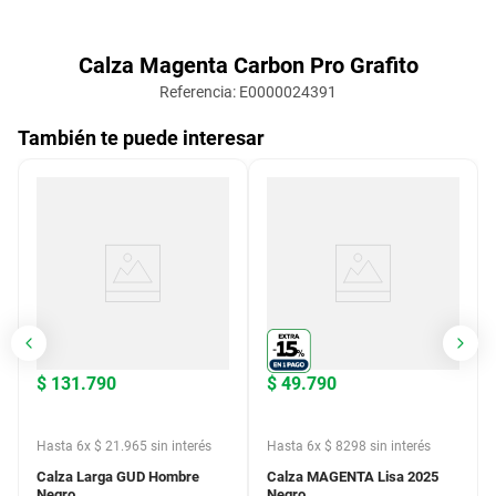
Calza Magenta Carbon Pro Grafito
Referencia
:
E0000024391
También te puede interesar
$
131
.
790
$
49
.
790
Hasta
6
x
$
21
.
965
sin interés
Hasta
6
x
$
8298
sin interés
Calza Larga GUD Hombre
Calza MAGENTA Lisa 2025
Negro
Negro