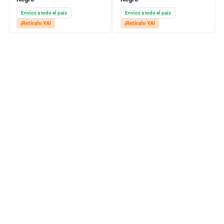
Envíos a todo el país
Envíos a todo el país
¡Retíralo YA!
¡Retíralo YA!