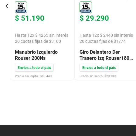
$
51
.
190
$
29
.
290
s
Hasta
12
x
$
4265
sin interés
Hasta
12
x
$
2440
sin interés
20
cuotas fijas de $
3100
20
cuotas fijas de $
1774
Manubrio Izquierdo
Giro Delantero Der
Rouser 200Ns
Trasero Izq Rouser180
Pulsar180 Rouser220 S
Envíos a todo el país
Envíos a todo el país
Rouser220 F
Precio sin impto. $
40.440
Precio sin impto. $
23.139