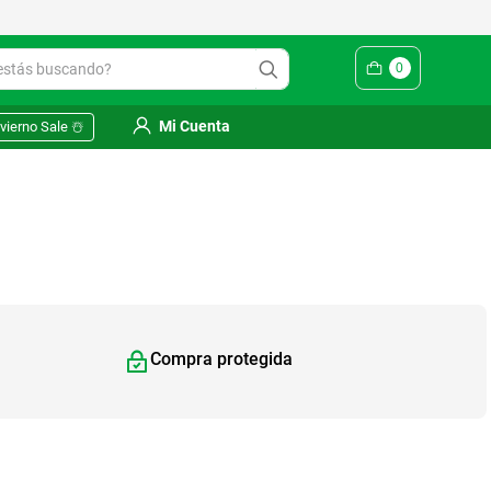
Yuhmak | Envío gratis en SM
ás buscando?
0
Mi Cuenta
vierno Sale ☃️
Compra protegida