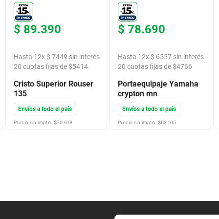
$
89
.
390
$
78
.
690
Hasta
12
x
$
7449
sin interés
Hasta
12
x
$
6557
sin interés
20
cuotas fijas de $
5414
20
cuotas fijas de $
4766
Cristo Superior Rouser
Portaequipaje Yamaha
135
crypton mn
Envíos a todo el país
Envíos a todo el país
Precio sin impto. $
70.618
Precio sin impto. $
62.165