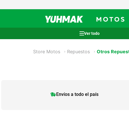
Términos más buscados
Store Motos
Repuestos
Otros Repues
1
.
casco
2
.
cocina
3
.
honda wave
4
.
heladera
5
.
venzo
Envíos a todo el país
6
.
lavarropas
7
.
sommier
8
.
colchon