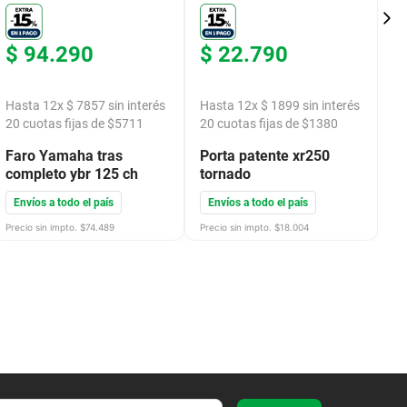
$
94
.
290
$
22
.
790
$
Hasta
12
x
$
7857
sin interés
Hasta
12
x
$
1899
sin interés
H
20
cuotas fijas de $
5711
20
cuotas fijas de $
1380
2
Faro Yamaha tras
Porta patente xr250
J
completo ybr 125 ch
tornado
c
Envíos a todo el país
Envíos a todo el país
E
Precio sin impto. $
74.489
Precio sin impto. $
18.004
Pre