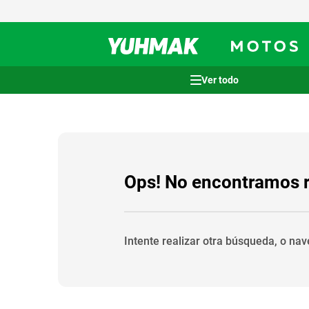
Términos más buscados
1
.
casco
2
.
cocina
3
.
honda wave
Ops! No encontramos 
4
.
heladera
5
.
venzo
Intente realizar otra búsqueda, o na
6
.
sommier
7
.
lavarropas
8
.
bicicleta