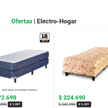
Ofertas
| Electro-Hogar
72
.
690
$
224
.
690
.
090
$
242
.
990
8 %
OFF
8 %
OFF