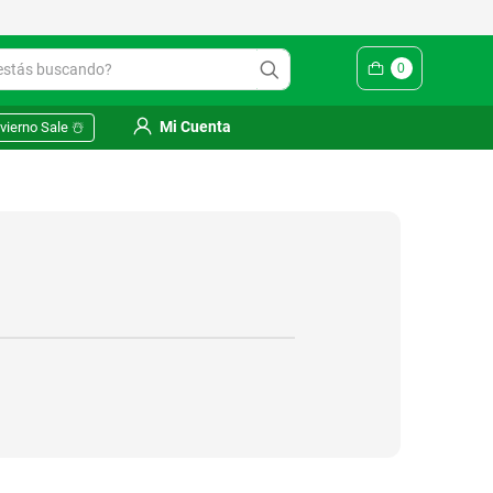
ás buscando?
0
Mi Cuenta
vierno Sale ☃️