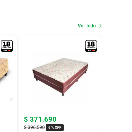
Ver todo
$
371
.
690
$
396
.
590
6 %
OFF