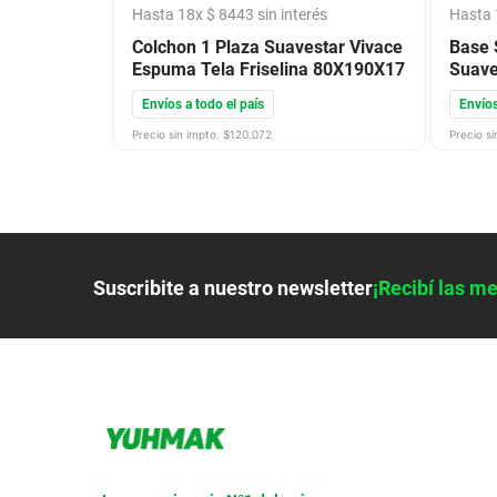
Hasta
18
x
$
8443
sin interés
Hasta
Colchon 1 Plaza Suavestar Vivace
Base 
Espuma Tela Friselina 80X190X17
Suave
Envíos a todo el país
Envíos
Precio sin impto. $
120.072
Precio si
Suscribite a nuestro newsletter
¡Recibí las me