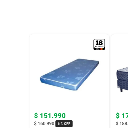
9
.
colchon
10
.
placard
$
151
.
990
$
1
$
160
.
990
$
188
6 %
OFF