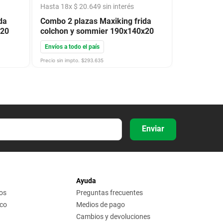
Hasta
18
x
$
20
.
649
sin interés
da
Combo 2 plazas Maxiking frida
x20
colchon y sommier 190x140x20
Envíos a todo el país
Precio sin impto. $
293.635
Enviar
Ayuda
os
Preguntas frecuentes
ico
Medios de pago
Cambios y devoluciones