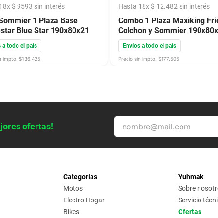
18
x
$
9593
sin interés
Hasta
18
x
$
12
.
482
sin interés
Sommier 1 Plaza Base
Combo 1 Plaza Maxiking Fri
star Blue Star 190x80x21
Colchon y Sommier 190x80
 a todo el país
Envíos a todo el país
n impto. $
136.425
Precio sin impto. $
177.505
jores ofertas!
Categorías
Yuhmak
Motos
Sobre nosotr
Electro Hogar
Servicio técn
Bikes
Ofertas