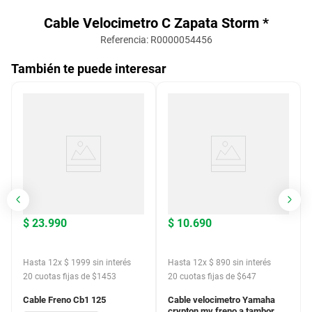
Cable Velocimetro C Zapata Storm *
Referencia
:
R0000054456
También te puede interesar
$
23
.
990
$
10
.
690
Hasta
12
x
$
1999
sin interés
Hasta
12
x
$
890
sin interés
20
cuotas fijas de $
1453
20
cuotas fijas de $
647
Cable Freno Cb1 125
Cable velocimetro Yamaha
crypton mv freno a tambor