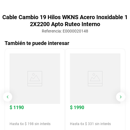
Cable Cambio 19 Hilos WKNS Acero Inoxidable 1
2X2200 Apto Ruteo Interno
Referencia
:
E0000020148
También te puede interesar
$
1190
$
1990
Hasta
6
x
$
198
sin interés
Hasta
6
x
$
331
sin interés