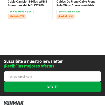
Cable Cambio 19 Hilos WKNS
Cables De Freno Cable Freno
Acero Inoxidable 1 2X2200
Ruta Wkns Acero Inoxidable
Apto Ruteo Interno
6X11X2000 En Bolsita
Envíos a todo el país
Envíos a todo el país
CTarjeta
¡Retíralo YA!
¡Retíralo YA!
Suscribite a nuestro newsletter
¡Recibí las mejores ofertas!
Enviar