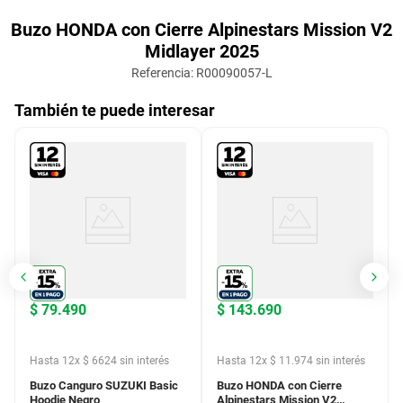
Buzo HONDA con Cierre Alpinestars Mission V2
Midlayer 2025
Referencia
:
R00090057-L
También te puede interesar
$
79
.
490
$
143
.
690
Hasta
12
x
$
6624
sin interés
Hasta
12
x
$
11
.
974
sin interés
20
cuotas fijas de $
4815
20
cuotas fijas de $
8703