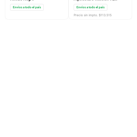
Buzo Canguro SUZUKI Basic
Buzo HONDA con Cierre
Hoodie Negro
Alpinestars Mission V2
Midlayer 2025
Envíos a todo el país
Envíos a todo el país
Precio sin impto. $
113.515