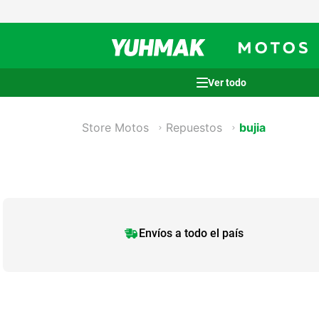
Términos más buscados
Store Motos
Repuestos
bujia
1
.
casco
2
.
cocina
3
.
honda wave
4
.
heladera
5
.
venzo
Envíos a todo el país
6
.
lavarropas
7
.
sommier
8
.
colchon