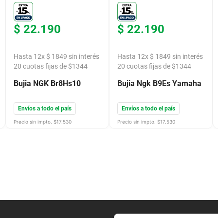
$
22
.
190
$
22
.
190
Hasta
12
x
$
1849
sin interés
Hasta
12
x
$
1849
sin interés
20
cuotas fijas de $
1344
20
cuotas fijas de $
1344
Bujia NGK Br8Hs10
Bujia Ngk B9Es Yamaha
Envíos a todo el país
Envíos a todo el país
Precio sin impto. $
17.530
Precio sin impto. $
17.530