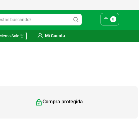
Yuhmak | Envío gratis en SM
ás buscando?
0
Mi Cuenta
vierno Sale ☃️
Compra protegida