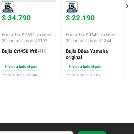
$
34
.
790
$
22
.
190
$
Hasta
12
x
$
2899
sin interés
Hasta
12
x
$
1849
sin interés
H
20
cuotas fijas de $
2107
20
cuotas fijas de $
1344
2
Bujia Crf450 Ifr8H11
Bujia D8ea Yamaha
B
original
J
C
Envíos a todo el país
Envíos a todo el país
E
Precio sin impto. $
27.484
Precio sin impto. $
17.530
Pre