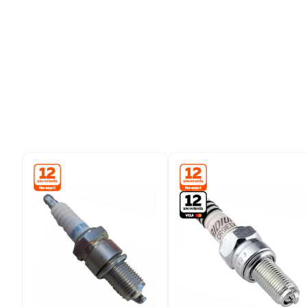
9
.
bicicleta
10
.
placard