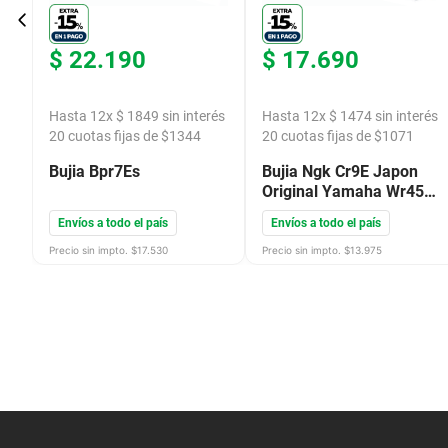
$
22
.
190
$
17
.
690
és
Hasta
12
x
$
1849
sin interés
Hasta
12
x
$
1474
sin interés
20
cuotas fijas de $
1344
20
cuotas fijas de $
1071
Bujia Bpr7Es
Bujia Ngk Cr9E Japon
Original Yamaha Wr450
F 4T 2017 Rouser 180
Envíos a todo el país
Envíos a todo el país
Precio sin impto. $
17.530
Precio sin impto. $
13.975