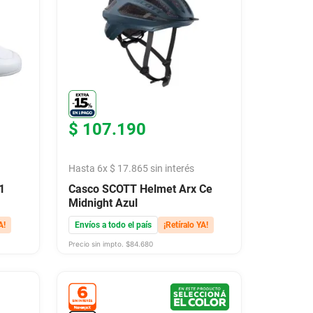
$
107
.
190
Hasta
6
x
$
17
.
865
sin interés
1
Casco SCOTT Helmet Arx Ce
Midnight Azul
A!
Envíos a todo el país
¡Retíralo YA!
Precio sin impto. $
84.680