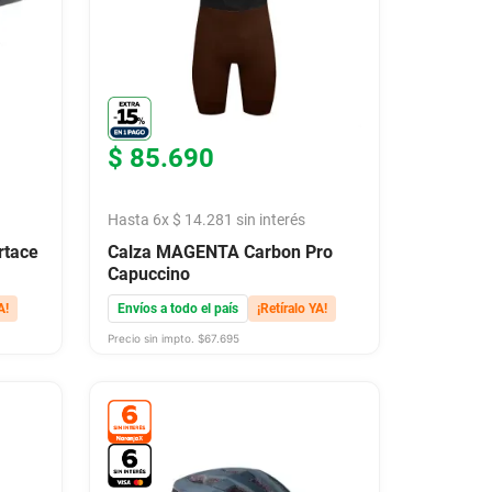
$
85
.
690
Hasta
6
x
$
14
.
281
sin interés
rtace
Calza MAGENTA Carbon Pro
Capuccino
A!
Envíos a todo el país
¡Retíralo YA!
Precio sin impto. $
67.695