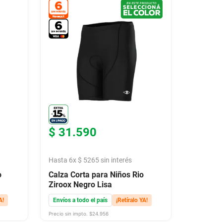
$
31
.
590
Hasta
6
x
$
5265
sin interés
o
Calza Corta para Niños Rio
Ziroox Negro Lisa
A!
Envíos a todo el país
¡Retíralo YA!
Precio sin impto. $
24.956