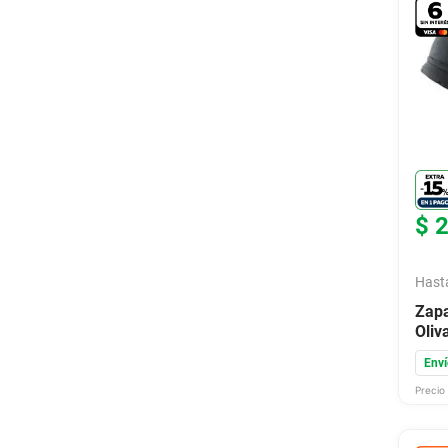
$
Hast
Zap
Oliv
Enví
Precio 