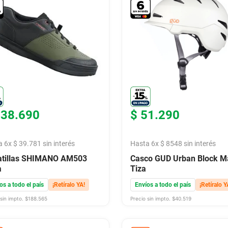
238
.
690
$
51
.
290
a
6
x
$
39
.
781
sin interés
Hasta
6
x
$
8548
sin interés
atillas SHIMANO AM503
Casco GUD Urban Block M
a
Tiza
os a todo el país
¡Retíralo YA!
Envíos a todo el país
¡Retíralo Y
sin impto. $
188.565
Precio sin impto. $
40.519