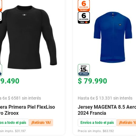
39
.
490
$
79
.
990
a
6
x
$
6581
sin interés
Hasta
6
x
$
13
.
331
sin interés
ra Primera Piel FlexLiso
Jersey MAGENTA 8.5 Aer
o Ziroox
2024 Francia
os a todo el país
¡Retíralo YA!
Envíos a todo el país
¡Retíralo Y
sin impto. $
31.197
Precio sin impto. $
63.192