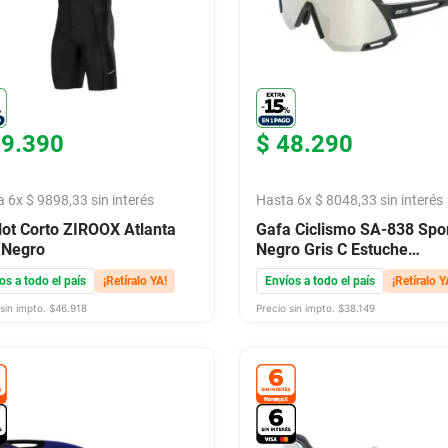
59
.
390
$
48
.
290
a
6
x
$
9898
,
33
sin interés
Hasta
6
x
$
8048
,
33
sin interés
lot Corto ZIROOX Atlanta
Gafa Ciclismo SA-838 Spo
 Negro
Negro Gris C Estuche
Fotocromatico
os a todo el país
¡Retíralo YA!
Envíos a todo el país
¡Retíralo Y
sin impto. $
46.918
Precio sin impto. $
38.149