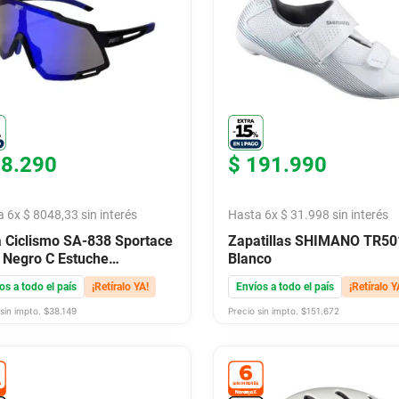
48
.
290
$
191
.
990
a
6
x
$
8048
,
33
sin interés
Hasta
6
x
$
31
.
998
sin interés
 Ciclismo SA-838 Sportace
Zapatillas SHIMANO TR50
 Negro C Estuche
Blanco
cromatico
os a todo el país
¡Retíralo YA!
Envíos a todo el país
¡Retíralo Y
sin impto. $
38.149
Precio sin impto. $
151.672