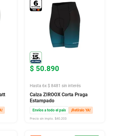
$
50
.
890
Hasta
6
x
$
8481
sin interés
att
Calza ZIROOX Corta Praga
Estampado
A!
Envíos a todo el país
¡Retíralo YA!
Precio sin impto. $
40.203