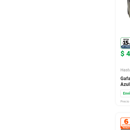
$
Hast
Gafa
Azul
Foto
Enví
Precio 