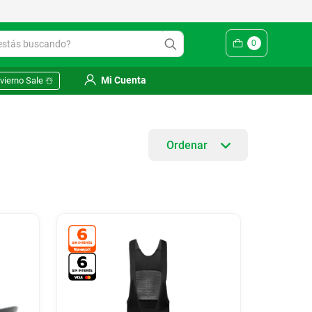
ás buscando?
0
Mi Cuenta
vierno Sale ☃️