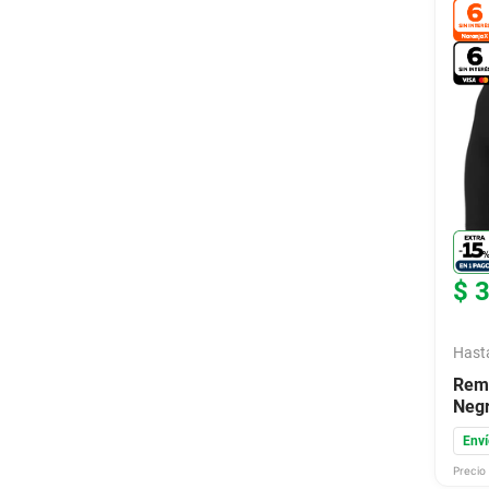
$
Hast
Reme
Negr
Enví
Precio 