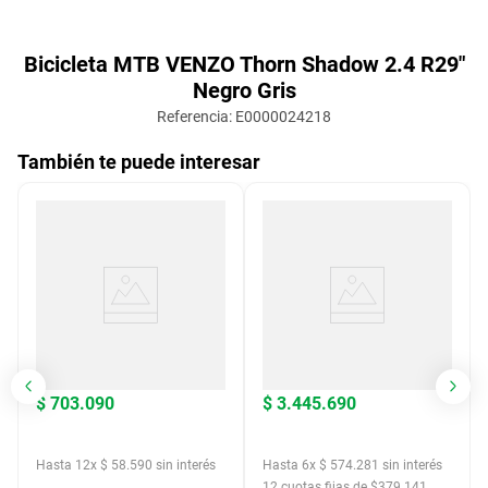
Bicicleta MTB VENZO Thorn Shadow 2.4 R29"
Negro Gris
Referencia
:
E0000024218
También te puede interesar
$
703
.
090
$
3
.
445
.
690
Hasta
12
x
$
58
.
590
sin interés
Hasta
6
x
$
574
.
281
sin interés
12
cuotas fijas de $
379.141