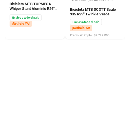
Bicicleta MTB TOPMEGA
Whiper Stunt Aluminio R26"
Bicicleta MTB SCOTT Scale
Blanco Azul
935 R29" Twinkle Verde
Envíos a todo el país
Envíos a todo el país
¡Retíralo YA!
¡Retíralo YA!
Precio sin impto. $
2.722.095