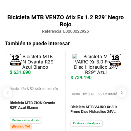
Bicicleta MTB VENZO Atix Ex 1.2 R29" Negro
Rojo
Referencia
:
E0000022926
También te puede interesar
$
631
.
690
$
739
.
190
Hasta
12
x
$
52
.
640
sin interés
Hasta
18
x
$
41
.
066
sin interés