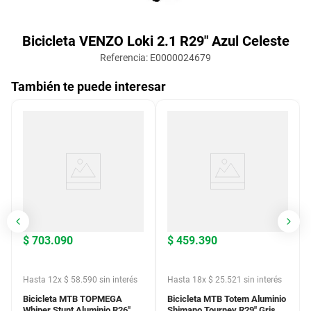
Bicicleta VENZO Loki 2.1 R29" Azul Celeste
Referencia
:
E0000024679
También te puede interesar
$
703
.
090
$
459
.
390
Hasta
12
x
$
58
.
590
sin interés
Hasta
18
x
$
25
.
521
sin interés
Bicicleta MTB TOPMEGA
Bicicleta MTB Totem Aluminio
Whiper Stunt Aluminio R26"
Shimano Tourney R29" Gris