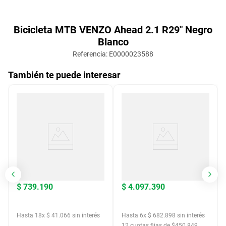
Bicicleta MTB VENZO Ahead 2.1 R29" Negro
Blanco
Referencia
:
E0000023588
También te puede interesar
$
739
.
190
$
4
.
097
.
390
Hasta
18
x
$
41
.
066
sin interés
Hasta
6
x
$
682
.
898
sin interés
12
cuotas fijas de $
450.849