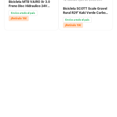
Bicicleta MTB VAIRO Xr 3.0
Freno Disc Hidraulico 24V
Bicicleta SCOTT Scale Gravel
R29" Azul
Rural R29" Kaki Verde Carbon
Envíos a todo el país
Negro
¡Retíralo YA!
Envíos a todo el país
¡Retíralo YA!