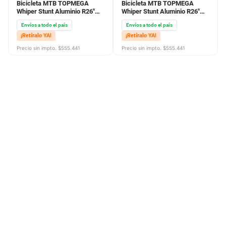
Bicicleta MTB TOPMEGA
Bicicleta MTB TOPMEGA
Whiper Stunt Aluminio R26"
Whiper Stunt Aluminio R26"
Blanco Azul
Celeste Violeta
Envíos a todo el país
Envíos a todo el país
¡Retíralo YA!
¡Retíralo YA!
Precio sin impto. $
555.441
Precio sin impto. $
555.441