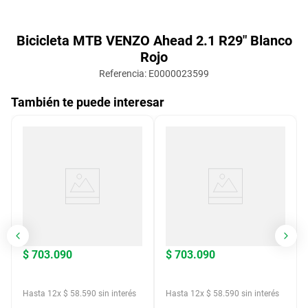
Bicicleta MTB VENZO Ahead 2.1 R29" Blanco
Rojo
Referencia
:
E0000023599
También te puede interesar
$
703
.
090
$
703
.
090
Hasta
12
x
$
58
.
590
sin interés
Hasta
12
x
$
58
.
590
sin interés