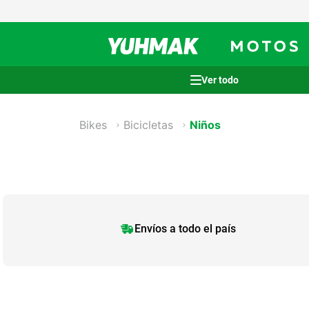
Términos más buscados
1
.
casco
Bikes
Bicicletas
Niños
2
.
cocina
3
.
honda wave
4
.
heladera
5
.
venzo
Envíos a todo el país
6
.
sommier
7
.
lavarropas
8
.
bicicleta