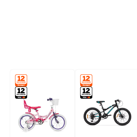
9
.
colchon
10
.
placard