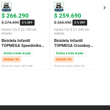
$
266
.
290
$
259
.
690
$
$
274
.
490
$
265
.
590
$
3 %
OFF
2 %
OFF
Hasta
12
x
$
22
.
190
sin
Hasta
12
x
$
21
.
640
sin
H
interés
interés
in
Bicicleta Infantil
Bicicleta Infantil
Bi
TOPMEGA Speedmike
TOPMEGA Crossboy
T
R16" Azul
R16" Rojo
R2
Envíos a todo el país
Envíos a todo el país
E
¡Retíralo YA!
¡Retíralo YA!
¡
Precio sin impto. $
210.369
Precio sin impto. $
205.155
Pre