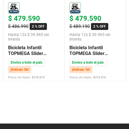
$
479
.
590
$
479
.
590
$
486
.
990
$
489
.
190
2 %
OFF
2 %
OFF
Hasta
12
x
$
39
.
965
sin
Hasta
12
x
$
39
.
965
sin
interés
interés
Bicicleta Infantil
Bicicleta Infantil
TOPMEGA Slider
TOPMEGA Slider
Aluminio R24" Negro
Aluminio R24" Blanco
Envíos a todo el país
Envíos a todo el país
Rojo
Naranja
¡Retíralo YA!
¡Retíralo YA!
Precio sin impto. $
378.876
Precio sin impto. $
378.876