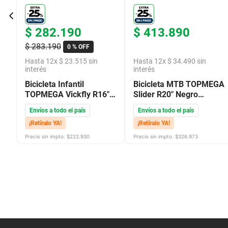
$
282
.
190
$
413
.
890
$
283
.
190
0 %
OFF
Hasta
12
x
$
23
.
515
sin
Hasta
12
x
$
34
.
490
sin
interés
interés
Bicicleta Infantil
Bicicleta MTB TOPMEGA
TOPMEGA Vickfly R16"
Slider R20" Negro
Rosa Violeta
Celeste
Envíos a todo el país
Envíos a todo el país
¡Retíralo YA!
¡Retíralo YA!
Precio sin impto. $
222.930
Precio sin impto. $
326.973