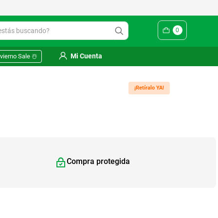
Yuhmak | Envío gratis en SM
ás buscando?
0
Mi Cuenta
vierno Sale ☃️
¡Retíralo YA!
Compra protegida