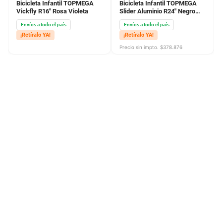
Bicicleta Infantil TOPMEGA
Bicicleta Infantil TOPMEGA
Vickfly R16" Rosa Violeta
Slider Aluminio R24" Negro
Rojo
Envíos a todo el país
Envíos a todo el país
¡Retíralo YA!
¡Retíralo YA!
Precio sin impto. $
378.876