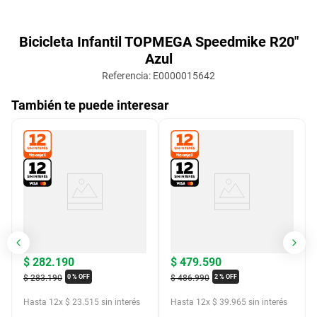
Bicicleta Infantil TOPMEGA Speedmike R20"
Azul
Referencia
:
E0000015642
También te puede interesar
$
282
.
190
$
479
.
590
$
283
.
190
$
486
.
990
0 %
OFF
2 %
OFF
Hasta
12
x
$
23
.
515
sin interés
Hasta
12
x
$
39
.
965
sin interés