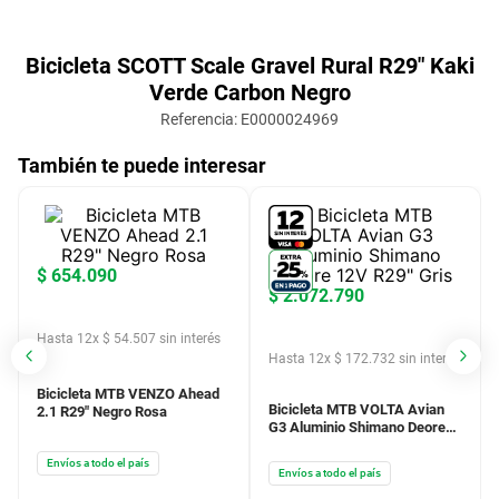
Bicicleta SCOTT Scale Gravel Rural R29" Kaki
Verde Carbon Negro
Referencia
:
E0000024969
También te puede interesar
$
654
.
090
$
2
.
072
.
790
Hasta
12
x
$
54
.
507
sin interés
Hasta
12
x
$
172
.
732
sin interés