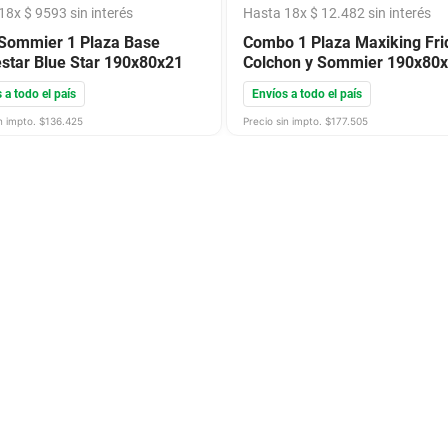
18
x
$
9593
sin interés
Hasta
18
x
$
12
.
482
sin interés
Sommier 1 Plaza Base
Combo 1 Plaza Maxiking Fri
star Blue Star 190x80x21
Colchon y Sommier 190x80
 a todo el país
Envíos a todo el país
n impto. $
136.425
Precio sin impto. $
177.505