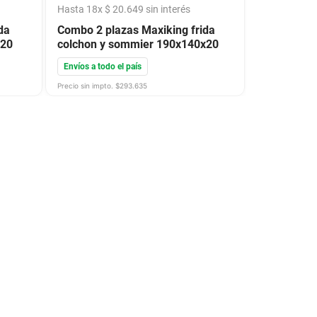
Hasta
18
x
$
20
.
649
sin interés
da
Combo 2 plazas Maxiking frida
x20
colchon y sommier 190x140x20
Envíos a todo el país
Precio sin impto. $
293.635