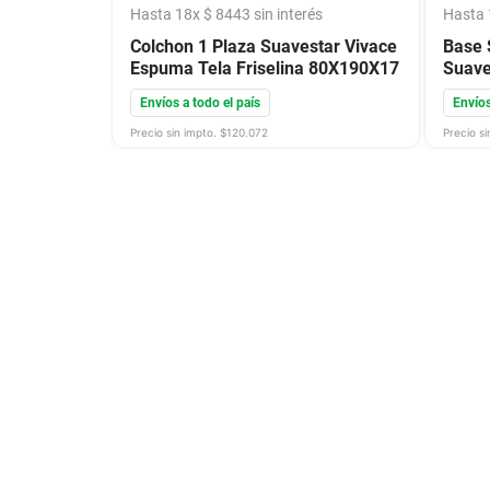
Hasta
18
x
$
8443
sin interés
Hasta
Colchon 1 Plaza Suavestar Vivace
Base 
Espuma Tela Friselina 80X190X17
Suave
Envíos a todo el país
Envíos
Precio sin impto. $
120.072
Precio si