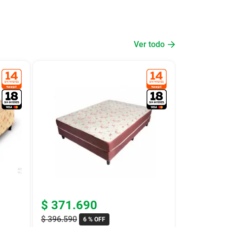
Ver todo
$
371
.
690
$
396
.
590
6 %
OFF