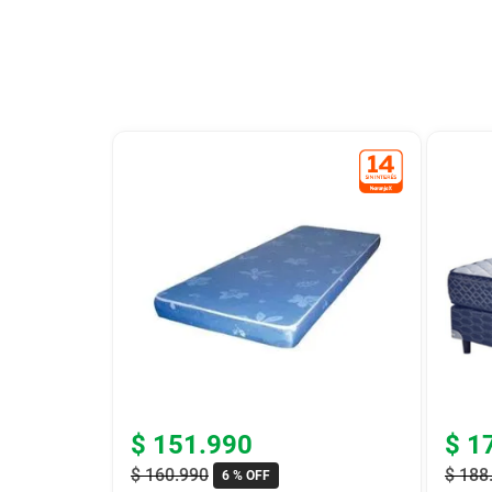
9
.
bicicleta
10
.
placard
$
151
.
990
$
1
$
160
.
990
$
188
6 %
OFF