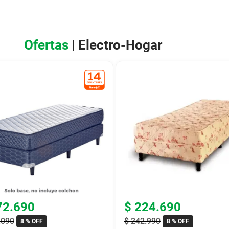
Ofertas
| Electro-Hogar
72
.
690
$
224
.
690
.
090
$
242
.
990
8 %
OFF
8 %
OFF