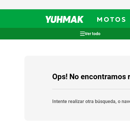
Términos más buscados
1
.
casco
2
.
cocina
3
.
honda wave
Ops! No encontramos 
4
.
heladera
5
.
venzo
Intente realizar otra búsqueda, o na
6
.
lavarropas
7
.
sommier
8
.
colchon