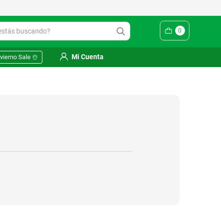
ás buscando?
0
Mi Cuenta
vierno Sale ☃️