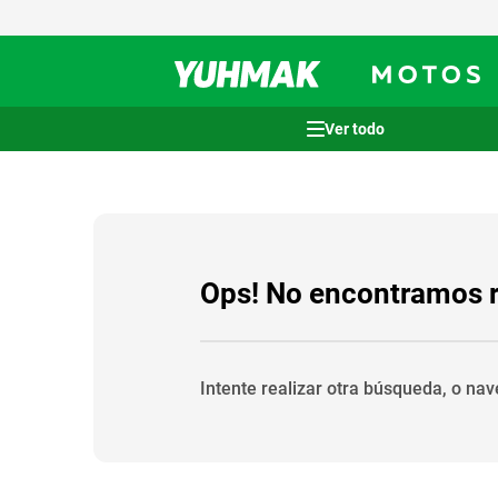
Términos más buscados
1
.
casco
2
.
cocina
3
.
honda wave
Ops! No encontramos 
4
.
heladera
5
.
venzo
Intente realizar otra búsqueda, o na
6
.
lavarropas
7
.
sommier
8
.
colchon