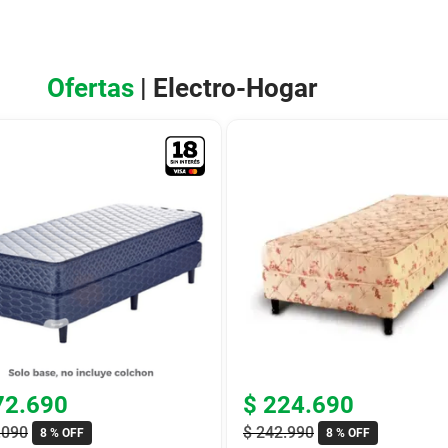
Ofertas
| Electro-Hogar
72
.
690
$
224
.
690
.
090
$
242
.
990
8 %
OFF
8 %
OFF