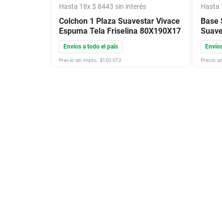
Hasta
18
x
$
8443
sin interés
Hasta
Colchon 1 Plaza Suavestar Vivace
Base 
Espuma Tela Friselina 80X190X17
Suave
Envíos a todo el país
Envíos
Precio sin impto. $
120.072
Precio si