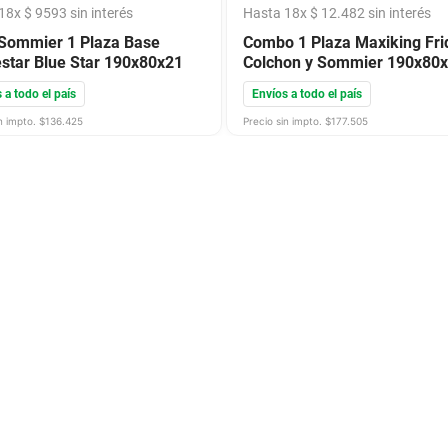
18
x
$
9593
sin interés
Hasta
18
x
$
12
.
482
sin interés
Sommier 1 Plaza Base
Combo 1 Plaza Maxiking Fri
star Blue Star 190x80x21
Colchon y Sommier 190x80
 a todo el país
Envíos a todo el país
n impto. $
136.425
Precio sin impto. $
177.505