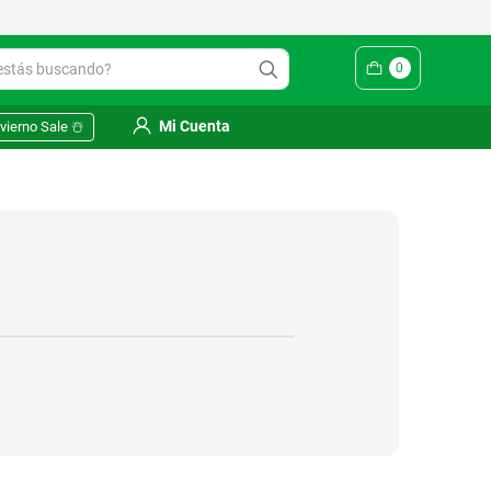
ás buscando?
0
Mi Cuenta
vierno Sale ☃️