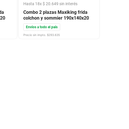
Hasta
18
x
$
20
.
649
sin interés
da
Combo 2 plazas Maxiking frida
x20
colchon y sommier 190x140x20
Envíos a todo el país
Precio sin impto. $
293.635