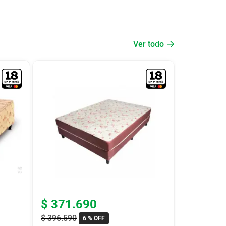
Ver todo
$
371
.
690
$
396
.
590
6 %
OFF