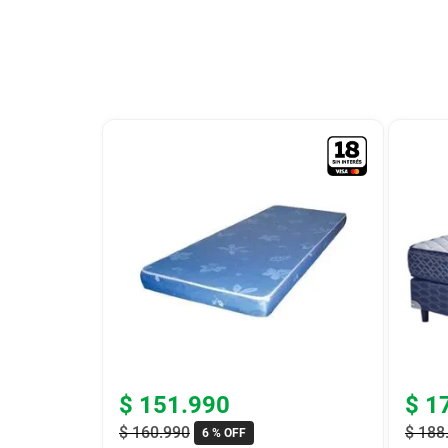
9
.
bicicleta
10
.
placard
$
151
.
990
$
1
$
160
.
990
$
188
6 %
OFF