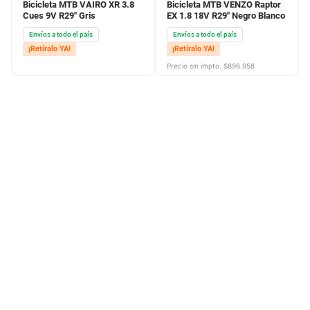
Bicicleta MTB VAIRO XR 3.8
Bicicleta MTB VENZO Raptor
Cues 9V R29" Gris
EX 1.8 18V R29" Negro Blanco
Envíos a todo el país
Envíos a todo el país
¡Retíralo YA!
¡Retíralo YA!
Precio sin impto. $
896.958