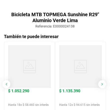
Bicicleta MTB TOPMEGA Sunshine R29"
Aluminio Verde Lima
Referencia
:
E0000024138
También te puede interesar
$
1
.
052
.
290
$
1
.
135
.
390
Hasta
18
x
$
58
.
460
sin interés
Hasta
12
x
$
94
.
615
sin interés