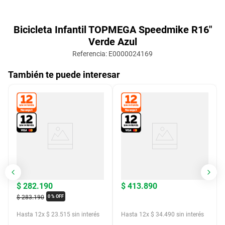
Bicicleta Infantil TOPMEGA Speedmike R16"
Verde Azul
Referencia
:
E0000024169
También te puede interesar
$
282
.
190
$
413
.
890
$
283
.
190
0 %
OFF
Hasta
12
x
$
23
.
515
sin interés
Hasta
12
x
$
34
.
490
sin interés