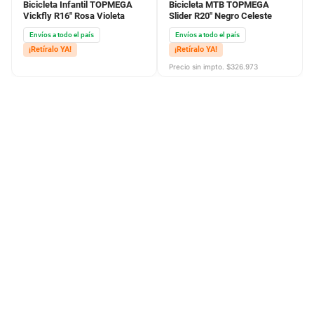
Bicicleta Infantil TOPMEGA
Bicicleta MTB TOPMEGA
Vickfly R16" Rosa Violeta
Slider R20" Negro Celeste
Envíos a todo el país
Envíos a todo el país
¡Retíralo YA!
¡Retíralo YA!
Precio sin impto. $
326.973