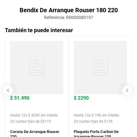
Bendix De Arranque Rouser 180 220
Referencia
:
R0000080197
También te puede interesar
$
51
.
490
$
2290
Hasta
12
x
$
4290
sin interés
Hasta
12
x
$
190
sin interés
20
cuotas fijas de $
3119
20
cuotas fijas de $
139
Corona De Arranque Rouser
Plaqueta Porta Carbon De
220
Arranque Rouser 135