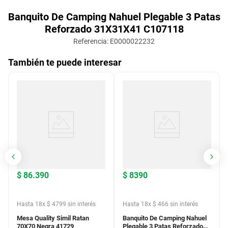
Banquito De Camping Nahuel Plegable 3 Patas
Reforzado 31X31X41 C107118
Referencia
:
E0000022232
También te puede interesar
$
86
.
390
$
8390
Hasta
18
x
$
4799
sin interés
Hasta
18
x
$
466
sin interés
Mesa Quality Simil Ratan
Banquito De Camping Nahuel
70X70 Negra 41729
Plegable 3 Patas Reforzado