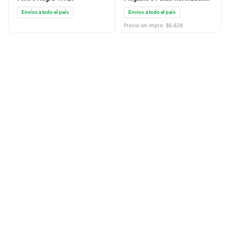
31X31X41 C107118
Envíos a todo el país
Envíos a todo el país
Precio sin impto. $
6.628