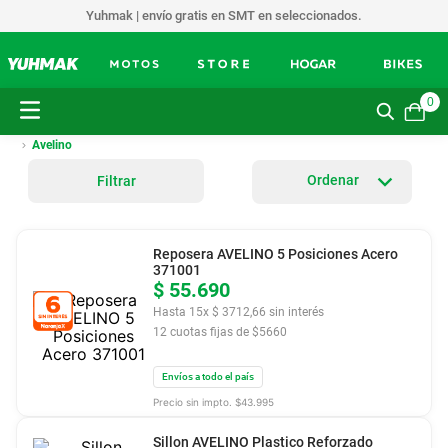
Yuhmak | envío gratis en SMT en seleccionados.
0
Avelino
Filtrar
Reposera AVELINO 5 Posiciones Acero
371001
$
55
.
690
Hasta
15
x
$
3712
,
66
sin interés
12
cuotas fijas de $
5660
Envíos a todo el país
Precio sin impto. $
43.995
Sillon AVELINO Plastico Reforzado