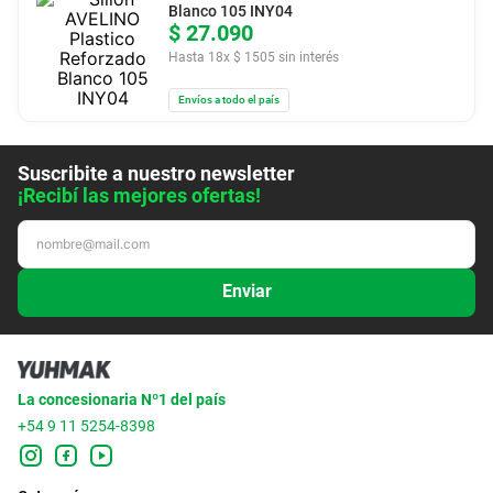
Blanco 105 INY04
$
27
.
090
Hasta
18
x
$
1505
sin interés
Envíos a todo el país
Suscribite a nuestro newsletter
¡Recibí las mejores ofertas!
Enviar
La concesionaria Nº1 del país
+54 9 11 5254-8398