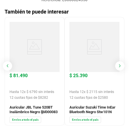
También te puede interesar
$
81
.
490
$
25
.
390
Hasta
12
x
$
6790
sin interés
Hasta
12
x
$
2115
sin interés
12
cuotas fijas de $
8282
12
cuotas fijas de $
2580
Auricular JBL Tune 520BT
Auricular Suzuki Time InEar
Inalámbrico Negro ljbl000083
Bluetooth Negro Stw101N
Envíos a todo el país
Envíos a todo el país